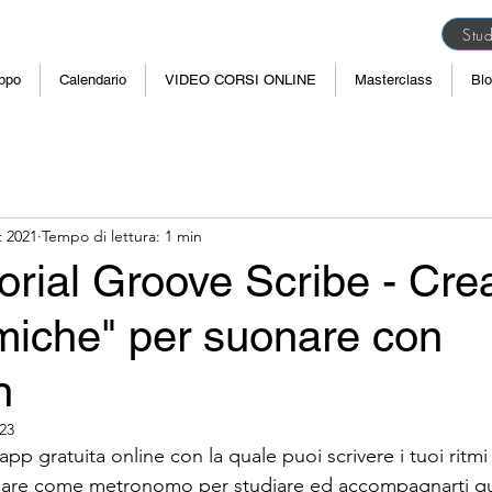
Stud
uppo
Calendario
VIDEO CORSI ONLINE
Masterclass
Bl
t 2021
Tempo di lettura: 1 min
orial Groove Scribe - Crea
miche" per suonare con
n
023
pp gratuita online con la quale puoi scrivere i tuoi ritmi 
usare come metronomo per studiare ed accompagnarti q