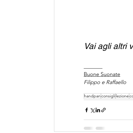
Vai agli altri 
_______
Buone Suonate
Filippo e Raffaello
handpan
consigli
lezione
c