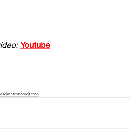
video:
Youtube
orso
metronomo
ritmo