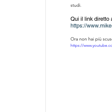
studi.  
Qui il link diret
https://www.mik
Ora non hai più scus
https://www.youtube.c