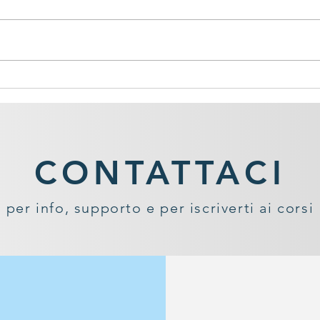
Varie tipologie di Handpan...
"Bes
Caratteristiche e Prezzi a
Ascol
Confronto
Han
CONTATTACI
per info, supporto e per iscriverti ai corsi