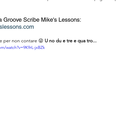
to a Groove Scribe Mike's Lessons: 
eslessons.com
e per non contare 😜 
U no du e tre e qua tro... 
om/watch?v=9K9rL-jxBZk