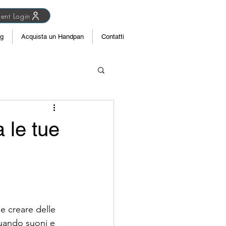
ent Login
og
Acquista un Handpan
Contatti
 le tue
e creare delle 
uando suoni e 