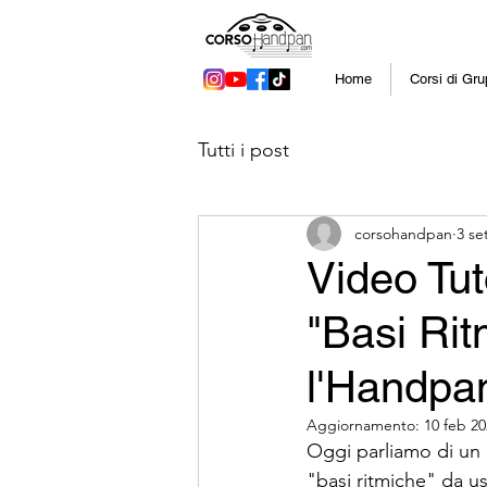
Home
Corsi di Gr
Tutti i post
corsohandpan
3 se
Video Tut
"Basi Rit
l'Handpa
Aggiornamento:
10 feb 2
Oggi parliamo di un a
"basi ritmiche" da 