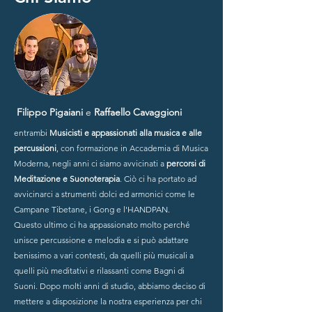
Filippo Pigaiani
e
Raffaello Cavaggioni
entrambi
Musicisti e appassionati alla musica e alle
percussioni
, con formazione in Accademia di Musica
Moderna, negli anni ci siamo avvicinati a
percorsi di
Meditazione e Suonoterapia
. Ciò ci ha portato ad
avvicinarci a strumenti dolci ed armonici come le
Campane Tibetane, i Gong e l'HANDPAN.
Questo ultimo ci ha appassionato molto perché
unisce percussione e melodia e si può adattare
benissimo a vari contesti, da quelli più musicali a
quelli più meditativi e rilassanti come Bagni di
Suoni. Dopo molti anni di studio, abbiamo deciso di
mettere a disposizione la nostra esperienza per chi