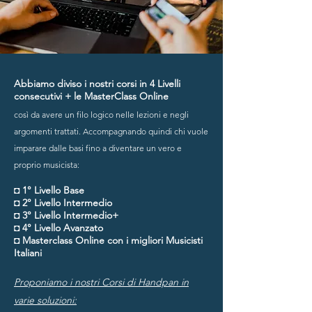
Abbiamo diviso i nostri corsi in 4 Livelli
consecutivi + le MasterClass Online
così da avere un filo logico nelle lezioni e negli
argomenti trattati. Accompagnando q
uindi chi vuole
imparare dalle basi fino a diventare un vero e
proprio musicista:
◘ 1° Livello Base
◘ 2° Livello Intermedio
◘ 3° Livello Intermedio
+
◘ 4° Livello Avanzato
◘ Masterclass Online con i migliori Musicisti
Italiani
Proponiamo i nostri Corsi di Handpan i
n
varie soluzioni: