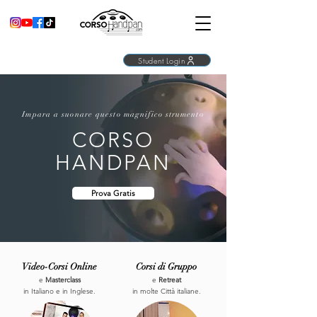
Student Login
Impara a suonare questo magnifico strumento
CORSO
HANDPAN
Prova Gratis
Video-Corsi Online
Corsi di Gruppo
e
Masterclass
e
Retreat
in Italiano e in Inglese.
in molte
Città italiane.