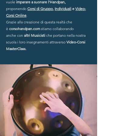
vuole
imparare a suonare l'Handpan,
proponendo
Corsi di Gruppo
,
Individuali
e
Video-
Corsi Online
.
Grazie alla creazione di questa realtà che
è
corsohandpan.com
stiamo collaborando
anche
con
altri Musicisti
che portano nella nostra
scuola i loro insegnamenti attraverso
Video-Corsi
MasterClass.