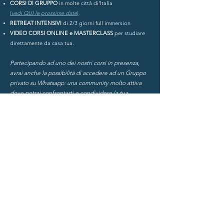
CORSI DI GRUPPO
in molte città di'Italia
(
vedi QUI le pros
sime date
)
.
RETREAT INTENSIVI
di 2/3 giorni full immersion
VIDEO CORSI ONLINE e MASTERCLASS
per studiare
direttamente da casa tua.
Partecipando ad uno d
ei nostri corsi in presenza,
avrai anche la possibilità di accedere ad un Gruppo
privato su Whatsapp: una community molto attiva
dove potrai confrontarti e condividere la tua
passione con gli altri allievi, farci domande e trovare
materiale aggiuntivo (videolezioni, articoli,
discussioni) per continuare a progredire
sull'Handpan.
Dicono di noi:
4,9