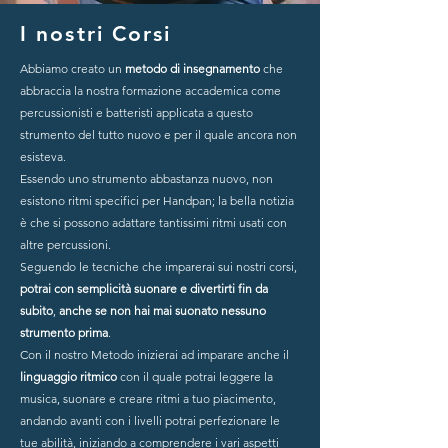
I nostri Corsi
Abbiamo creato un
metodo di insegnamento
che
abbraccia la nostra formazione accademica come
percussionisti e batteristi applicata a questo
strumento del tutto nuovo e per il quale ancora non
esisteva.
Essendo uno strumento abbastanza nuovo, non
esistono ritmi specifici per Handpan; la bella notizia
è che si possono adattare tantissimi ritmi usati con
altre percussioni.
Seguendo le tecniche che imparerai sui nostri corsi,
potrai con semplicità suonare e divertirti fin da
subito
,
anche se non hai mai suonato nessuno
strumento prima
.
Con il nostro Metodo inizierai ad imparare anche il
linguaggio ritmico
con il quale potrai leggere la
musica, suonare e creare ritmi a tuo piacimento,
andando avanti con i livelli potrai perfezionare le
tue abilità, iniziando a comprendere i vari aspetti